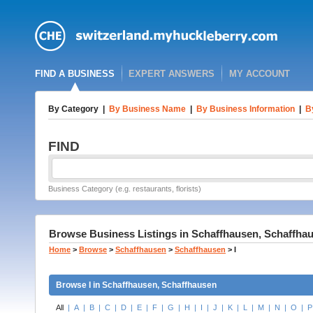
FIND A BUSINESS
EXPERT ANSWERS
MY ACCOUNT
By Category
|
By Business Name
|
By Business Information
|
B
FIND
Business Category (e.g. restaurants, florists)
Browse Business Listings in Schaffhausen, Schaffhaus
Home
>
Browse
>
Schaffhausen
>
Schaffhausen
>
I
Browse I in Schaffhausen, Schaffhausen
All
|
A
|
B
|
C
|
D
|
E
|
F
|
G
|
H
|
I
|
J
|
K
|
L
|
M
|
N
|
O
|
P