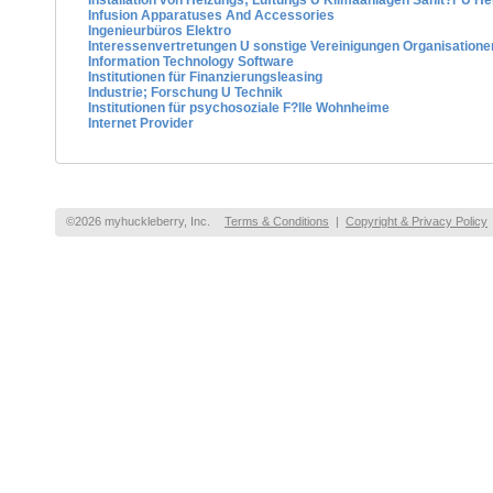
Installation von Heizungs; Lüftungs U Klimaanlagen Sanit?r U He
Infusion Apparatuses And Accessories
Ingenieurbüros Elektro
Interessenvertretungen U sonstige Vereinigungen Organisation
Information Technology Software
Institutionen für Finanzierungsleasing
Industrie; Forschung U Technik
Institutionen für psychosoziale F?lle Wohnheime
Internet Provider
©2026 myhuckleberry, Inc.
Terms & Conditions
|
Copyright & Privacy Policy