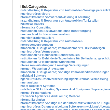
I SubCategories
Instandhaltung U Reparatur von Automobilen Sonstige pers?nlic
Ingenieurbüros divers
Informatikdienste Softwareentwicklung U beratung
Instandhaltung U Reparatur von Automobilen Tankstellen
Industrial Trailers
Informatics Consulting
Institutionen des Sozialwesens ohne Beherbergung
Innenarchitekturbüros Innenausbau
Innendekorationsateliers
Instandhaltung U Reparatur von Automobilen
Interessenvertretungen
Immobilien U Baugewerbe; Immobilienmarkt U Kleinanzeigen
Ingenieurbüros Vermessung
Institutionen für Behinderte Sonderschulen
Institutionen für Behinderte Tagesheime für Behinderte; geschüt
Institutionen für Behinderte Wohnheime
Interessenvertretungen U sonstige Vereinigungen
Internet; Webseiten U -systeme
Immobilien U Baugewerbe; Sonstige Immobiliendienstleistungen
Individual Software
Ingenieurbüros Datenverarbeitung Ingenieurbüros Vermessung
Innenausbau
Insect Repellent Systems
Installation Of Air Heating Systems And Equipment Supraregiona
Internet Presentations
Irradiation Appliances And Lamps; Medical
Informatikschulen
Informatikdienste Sonstige mit der Informatik verbundene T?tigk
Ingenieurbüros Datenverarbeitung Softwareentwicklung U berat